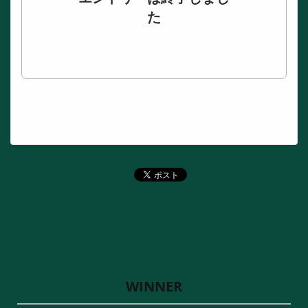
た
WINNER