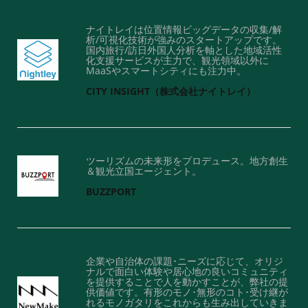
ナイトレイは位置情報ビッグデータの収集/解
析/可視化技術が強みのスタートアップです。
国内旅行/訪日外国人分析を軸とした地域活性
化支援サービスが主力で、観光領域以外に
MaaSやスマートシティにも注力中。
CITY INSIGHT（株式会社ナイトレイ）
ツーリズムの未来形をプロデュース。地方創生
＆観光立国エージェント。
BUZZPORT
企業や自治体の課題･ニーズに応じて、オリジ
ナルで面白い体験や居心地の良いコミュニティ
を提供することで人を動かすことが、弊社の提
供価値です。有形のモノ･無形のコト･受け継が
れるモノガタリをこれからも生み出していきま